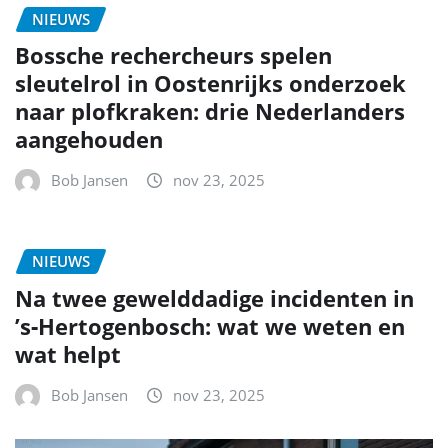
NIEUWS
Bossche rechercheurs spelen
sleutelrol in Oostenrijks onderzoek
naar plofkraken: drie Nederlanders
aangehouden
Bob Jansen
nov 23, 2025
NIEUWS
Na twee gewelddadige incidenten in
’s‑Hertogenbosch: wat we weten en
wat helpt
Bob Jansen
nov 23, 2025