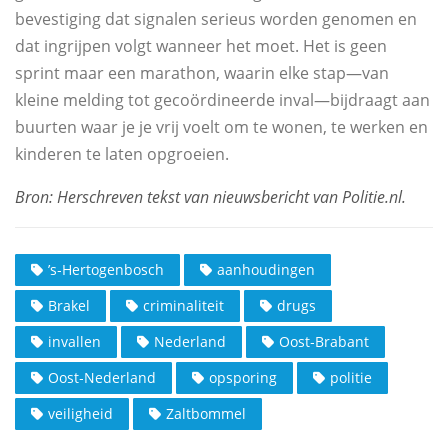
bevestiging dat signalen serieus worden genomen en
dat ingrijpen volgt wanneer het moet. Het is geen
sprint maar een marathon, waarin elke stap—van
kleine melding tot gecoördineerde inval—bijdraagt aan
buurten waar je je vrij voelt om te wonen, te werken en
kinderen te laten opgroeien.
’s‑Hertogenbosch
aanhoudingen
Brakel
criminaliteit
drugs
invallen
Nederland
Oost‑Brabant
Oost‑Nederland
opsporing
politie
veiligheid
Zaltbommel