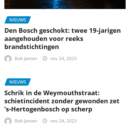
NIEUWS
Den Bosch geschokt: twee 19-jarigen
aangehouden voor reeks
brandstichtingen
Bob Jansen
nov 24, 2025
NIEUWS
Schrik in de Weymouthstraat:
schietincident zonder gewonden zet
’s‑Hertogenbosch op scherp
Bob Jansen
nov 24, 2025