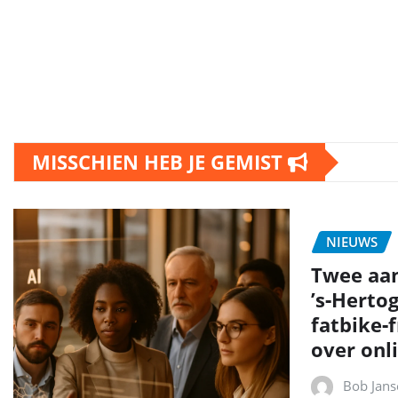
MISSCHIEN HEB JE GEMIST
NIEUWS
Twee aa
’s‑Herto
fatbike‑
over onli
Bob Jans