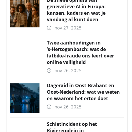
De snelle opmars van
generatieve AI in Europa:
kansen, kaders en wat je
vandaag al kunt doen
nov 27, 2025
Twee aanhoudingen in
’s‑Hertogenbosch: wat de
fatbike‑fraude ons leert over
online veiligheid
nov 26, 2025
Dageraid in Oost-Brabant en
Oost-Nederland: wat we weten
en waarom het ertoe doet
nov 26, 2025
Schietincident op het
Rivierenplein in