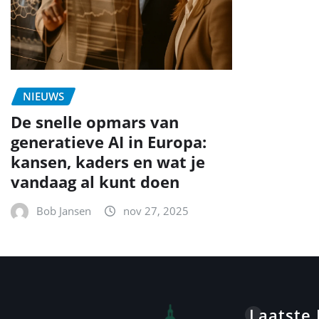
NIEUWS
De snelle opmars van
generatieve AI in Europa:
kansen, kaders en wat je
vandaag al kunt doen
Bob Jansen
nov 27, 2025
Laatste