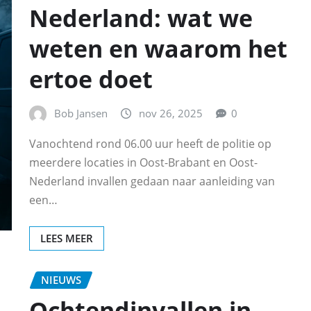
Nederland: wat we
weten en waarom het
ertoe doet
Bob Jansen
nov 26, 2025
0
Vanochtend rond 06.00 uur heeft de politie op
meerdere locaties in Oost-Brabant en Oost-
Nederland invallen gedaan naar aanleiding van
een…
LEES MEER
NIEUWS
Ochtendinvallen in