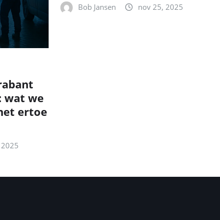
Bob Jansen
nov 25, 2025
rabant
: wat we
et ertoe
 2025