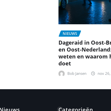
NIEUWS
Dageraid in Oost-B
en Oost-Nederland
weten en waarom h
doet
Bob Jansen
nov 26,
 Nieuws
Categorieën