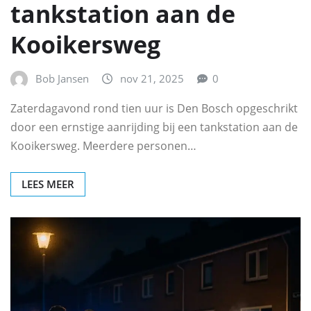
tankstation aan de
Kooikersweg
Bob Jansen
nov 21, 2025
0
Zaterdagavond rond tien uur is Den Bosch opgeschrikt
door een ernstige aanrijding bij een tankstation aan de
Kooikersweg. Meerdere personen…
LEES MEER