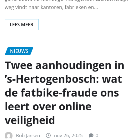
weg vindt naar kantoren, fabrieken en…
LEES MEER
NIEUWS
Twee aanhoudingen in
’s‑Hertogenbosch: wat
de fatbike‑fraude ons
leert over online
veiligheid
Bob Jansen
nov 26, 2025
0