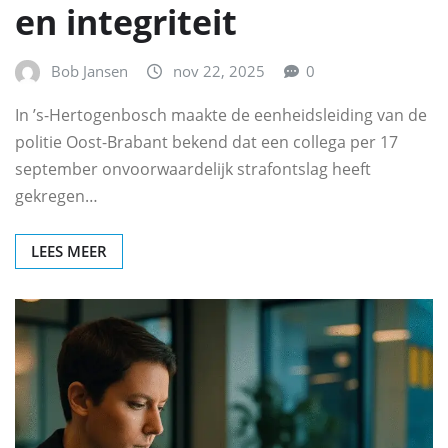
en integriteit
Bob Jansen
nov 22, 2025
0
In ’s-Hertogenbosch maakte de eenheidsleiding van de
politie Oost-Brabant bekend dat een collega per 17
september onvoorwaardelijk strafontslag heeft
gekregen…
LEES MEER