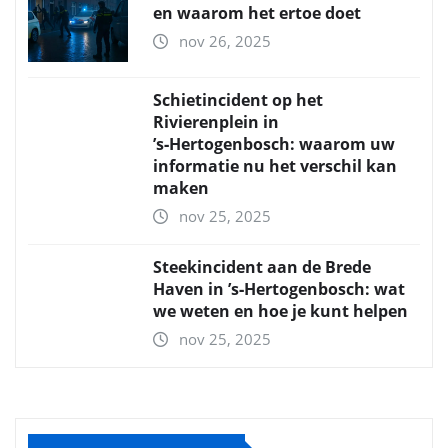
en waarom het ertoe doet
nov 26, 2025
Schietincident op het
Rivierenplein in
’s‑Hertogenbosch: waarom uw
informatie nu het verschil kan
maken
nov 25, 2025
Steekincident aan de Brede
Haven in ’s‑Hertogenbosch: wat
we weten en hoe je kunt helpen
nov 25, 2025