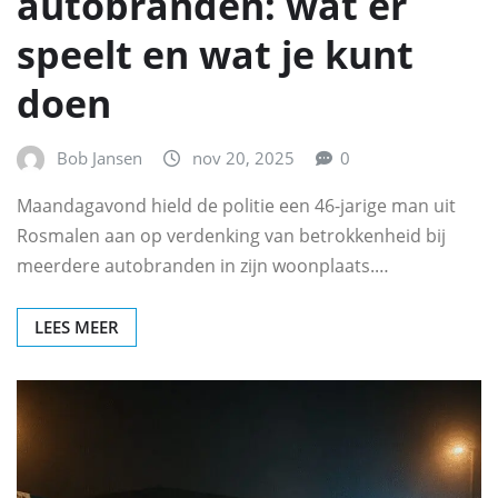
autobranden: wat er
speelt en wat je kunt
doen
Bob Jansen
nov 20, 2025
0
Maandagavond hield de politie een 46-jarige man uit
Rosmalen aan op verdenking van betrokkenheid bij
meerdere autobranden in zijn woonplaats.…
LEES MEER