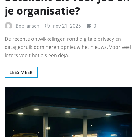
je organisatie?
Bob Jansen
nov 21, 2025
0
De recente ontwikkelingen rond digitale privacy en
datagebruik domineren opnieuw het nieuws. Voor veel
lezers voelt het als een déjà…
LEES MEER