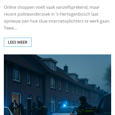
Online shoppen voelt vaak vanzelfsprekend, maar
recent politieonderzoek in ’s‑Hertogenbosch laat
opnieuw zien hoe sluw internetoplichters te werk gaan.
Twee…
LEES MEER