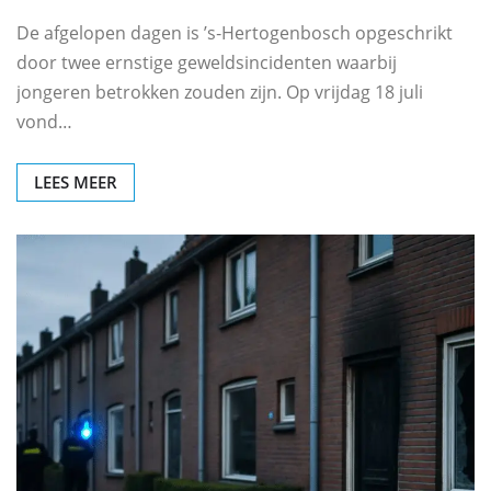
De afgelopen dagen is ’s‑Hertogenbosch opgeschrikt
door twee ernstige geweldsincidenten waarbij
jongeren betrokken zouden zijn. Op vrijdag 18 juli
vond…
LEES MEER