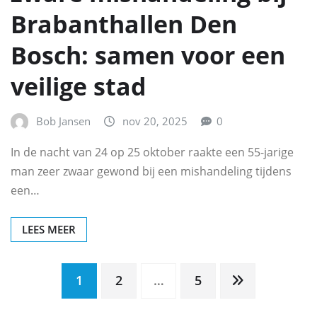
Brabanthallen Den
Bosch: samen voor een
veilige stad
Bob Jansen
nov 20, 2025
0
In de nacht van 24 op 25 oktober raakte een 55-jarige
man zeer zwaar gewond bij een mishandeling tijdens
een…
LEES MEER
Berichten
1
2
…
5