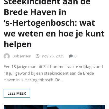
Steekincident aan de
Brede Haven in
’s‑Hertogenbosch: wat
we weten en hoe je kunt
helpen
Bob Jansen
nov 25, 2025
0
Een 18-jarige man uit Zaltbommel raakte vrijdagavond
18 juli gewond bij een steekincident aan de Brede
Haven in ’s‑Hertogenbosch. De…
LEES MEER