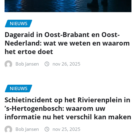
NIEUWS
Dageraid in Oost-Brabant en Oost-
Nederland: wat we weten en waarom
het ertoe doet
Bob Jansen
nov 26, 2025
NIEUWS
Schietincident op het Rivierenplein in
’s‑Hertogenbosch: waarom uw
informatie nu het verschil kan maken
Bob Jansen
nov 25, 2025