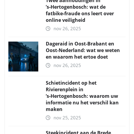
Twee aanhoudingen in
’s‑Hertogenbosch: wat de
fatbike‑fraude ons leert over
online veiligheid
nov 26, 2025
Dageraid in Oost-Brabant en
Oost-Nederland: wat we weten
en waarom het ertoe doet
nov 26, 2025
Schietincident op het
Rivierenplein in
’s‑Hertogenbosch: waarom uw
informatie nu het verschil kan
maken
nov 25, 2025
Steekincident aan de Brede