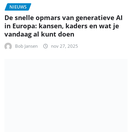
NIEUWS
De snelle opmars van generatieve AI
in Europa: kansen, kaders en wat je
vandaag al kunt doen
Bob Jansen
nov 27, 2025
NIEUWS
Twee aanhoudingen in
’s‑Hertogenbosch: wat de
fatbike‑fraude ons leert over online
veiligheid
Bob Jansen
nov 26, 2025