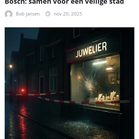
NIEUWS
Nachtelijke explosie bij juwelier in
Rosmalen: wie zag of hoorde iets?
Bob Jansen
nov 19, 2025
ZOEKEN