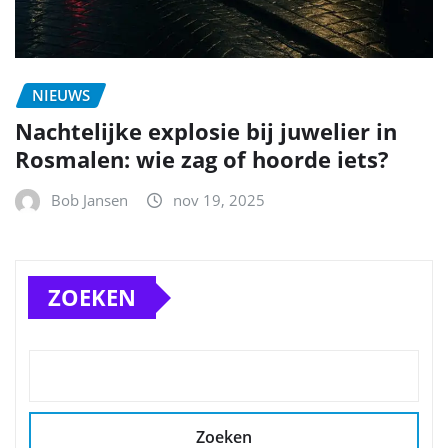
Zoeken
DEN BOSCH
NIEUWS
De snelle opmars van generatieve AI in Europa:
kansen, kaders en wat je vandaag al kunt doen
Twee aanhoudingen in ’s‑Hertogenbosch: wat de
fatbike‑fraude ons leert over online veiligheid