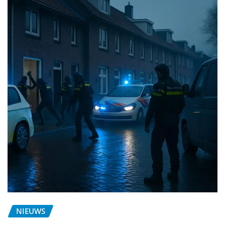
NIEUWS
Dageraid in Oost-Brabant en Oost-
Nederland: wat we weten en waarom
het ertoe doet
Bob Jansen
nov 26, 2025
NIEUWS
Schietincident op het Rivierenplein in
’s‑Hertogenbosch: waarom uw
informatie nu het verschil kan maken
Bob Jansen
nov 25, 2025
NIEUWS