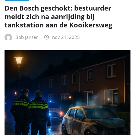
NIEUWS
Aanhouding in Rosmalen na reeks
autobranden: wat er speelt en wat je
kunt doen
Bob Jansen
nov 20, 2025