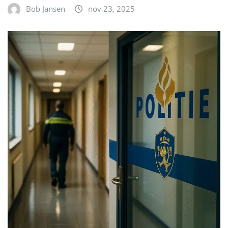
NIEUWS
Onvoorwaardelijk strafontslag bij
Politie Oost-Brabant: de grenzen van
nevenwerk en integriteit
Bob Jansen
nov 22, 2025