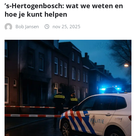
NIEUWS
Den Bosch geschokt: twee 19-jarigen
aangehouden voor reeks
brandstichtingen
Bob Jansen
nov 24, 2025
NIEUWS
Schrik in de Weymouthstraat:
schietincident zonder gewonden zet