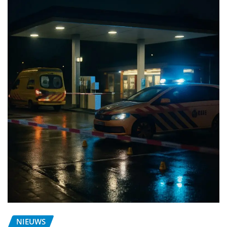
NIEUWS
Den Bosch geschokt: bestuurder
meldt zich na aanrijding bij
tankstation aan de Kooikersweg
Bob Jansen
nov 21, 2025