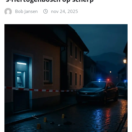
NIEUWS
Bossche rechercheurs spelen
sleutelrol in Oostenrijks onderzoek
naar plofkraken: drie Nederlanders
aangehouden
Bob Jansen
nov 23, 2025
NIEUWS
Na twee gewelddadige incidenten in
’s‑Hertogenbosch: wat we weten en