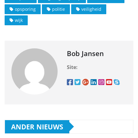
opsporing
politie
veiligheid
wijk
Bob Jansen
Site:
ANDER NIEUWS