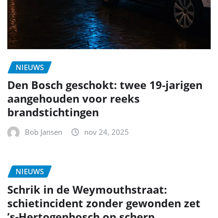
’s‑Hertogenbosch op scherp
Bob Jansen
nov 24, 2025