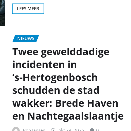
LEES MEER
NIEUWS
Twee gewelddadige
incidenten in
’s‑Hertogenbosch
schudden de stad
wakker: Brede Haven
en Nachtegaalslaantje
Bob Jansen
okt 29, 2025
0