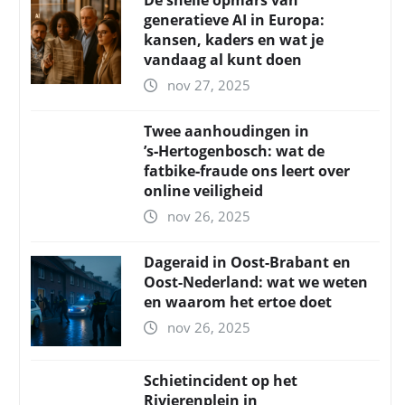
De snelle opmars van
generatieve AI in Europa:
kansen, kaders en wat je
vandaag al kunt doen
nov 27, 2025
Twee aanhoudingen in
’s‑Hertogenbosch: wat de
fatbike‑fraude ons leert over
online veiligheid
nov 26, 2025
Dageraid in Oost-Brabant en
Oost-Nederland: wat we weten
en waarom het ertoe doet
nov 26, 2025
Schietincident op het
Rivierenplein in