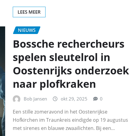
LEES MEER
NIEUWS
Bossche rechercheurs
spelen sleutelrol in
Oostenrijks onderzoek
naar plofkraken
Bob Jansen
okt 29, 2025
0
Een stille zomeravond in het Oostenrijkse
Hofkirchen im Traunkreis eindigde op 19 augustus
met sirenes en blauwe zwaailichten. Bij een…