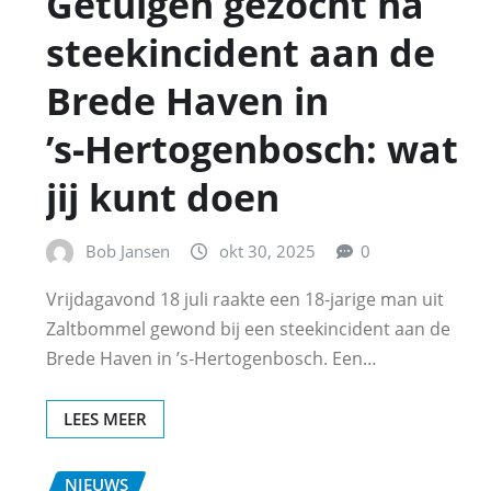
Getuigen gezocht na
steekincident aan de
Brede Haven in
’s‑Hertogenbosch: wat
jij kunt doen
Bob Jansen
okt 30, 2025
0
Vrijdagavond 18 juli raakte een 18-jarige man uit
Zaltbommel gewond bij een steekincident aan de
Brede Haven in ’s‑Hertogenbosch. Een…
LEES MEER
NIEUWS