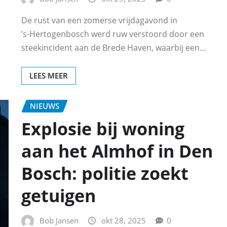
De rust van een zomerse vrijdagavond in
’s‑Hertogenbosch werd ruw verstoord door een
steekincident aan de Brede Haven, waarbij een…
LEES MEER
NIEUWS
Explosie bij woning
aan het Almhof in Den
Bosch: politie zoekt
getuigen
Bob Jansen
okt 28, 2025
0