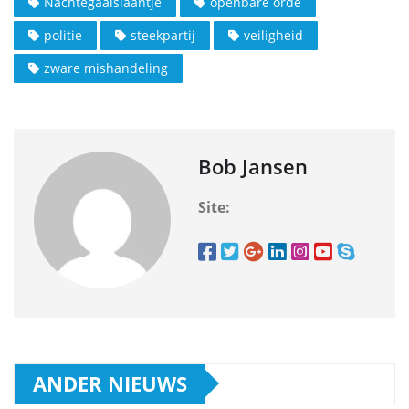
Nachtegaalslaantje
openbare orde
politie
steekpartij
veiligheid
zware mishandeling
Bob Jansen
Site:
ANDER NIEUWS