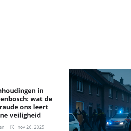
nhoudingen in
genbosch: wat de
fraude ons leert
ne veiligheid
en
nov 26, 2025