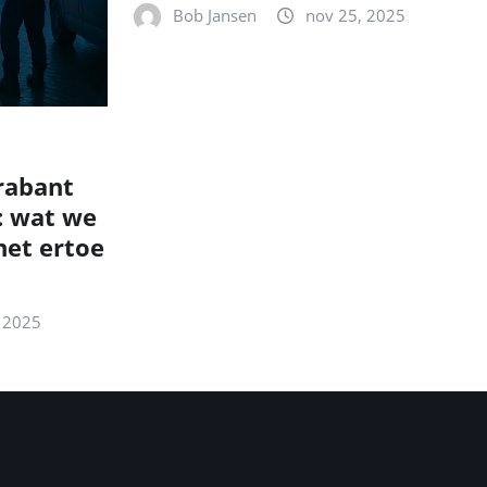
Bob Jansen
nov 25, 2025
rabant
: wat we
et ertoe
 2025