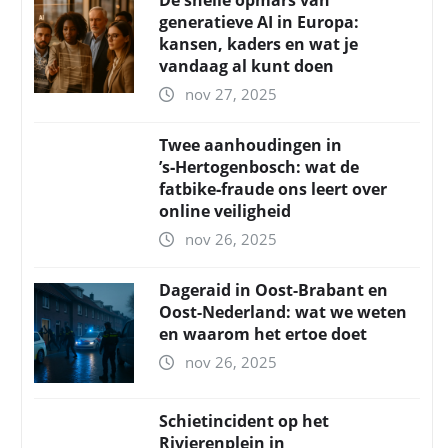
De snelle opmars van
generatieve AI in Europa:
kansen, kaders en wat je
vandaag al kunt doen
nov 27, 2025
Twee aanhoudingen in
’s‑Hertogenbosch: wat de
fatbike‑fraude ons leert over
online veiligheid
nov 26, 2025
Dageraid in Oost-Brabant en
Oost-Nederland: wat we weten
en waarom het ertoe doet
nov 26, 2025
Schietincident op het
Rivierenplein in