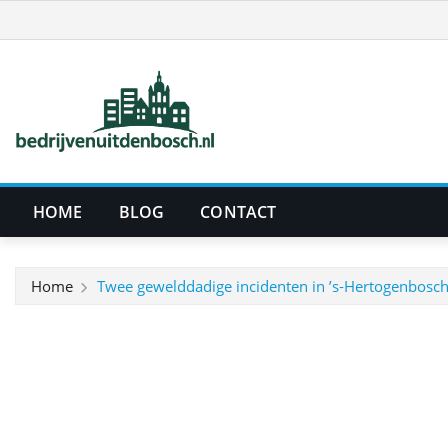
Ga
naar
de
inhoud
HOME
BLOG
CONTACT
Home
Twee gewelddadige incidenten in ’s‑Hertogenbosch