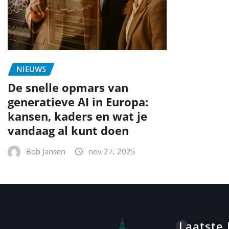
NIEUWS
De snelle opmars van
generatieve AI in Europa:
kansen, kaders en wat je
vandaag al kunt doen
Bob Jansen
nov 27, 2025
Laatste