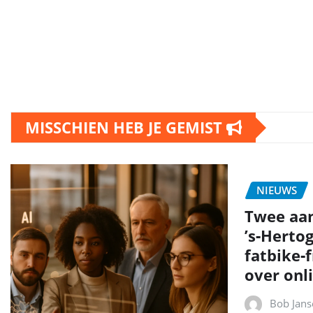
MISSCHIEN HEB JE GEMIST
NIEUWS
Twee aa
’s‑Herto
fatbike‑
over onli
Bob Jans