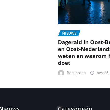
NIEUWS
Dageraid in Oost-B
en Oost-Nederland
weten en waarom h
doet
Bob Jansen
nov 26,
 Nieuws
Categorieën