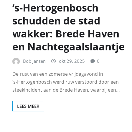
’s‑Hertogenbosch
schudden de stad
wakker: Brede Haven
en Nachtegaalslaantje
Bob Jansen
okt 29, 2025
0
De rust van een zomerse vrijdagavond in
’s‑Hertogenbosch werd ruw verstoord door een
steekincident aan de Brede Haven, waarbij een…
LEES MEER