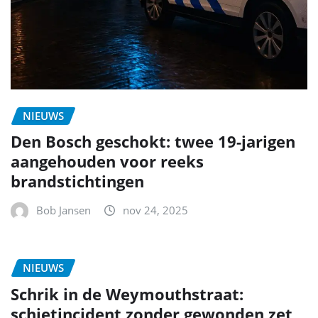
NIEUWS
Den Bosch geschokt: twee 19-jarigen
aangehouden voor reeks
brandstichtingen
Bob Jansen
nov 24, 2025
NIEUWS
Schrik in de Weymouthstraat:
schietincident zonder gewonden zet