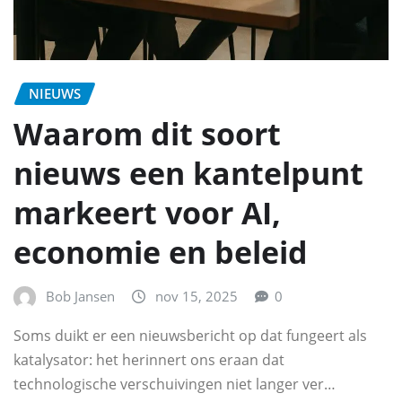
NIEUWS
Waarom dit soort
nieuws een kantelpunt
markeert voor AI,
economie en beleid
Bob Jansen
nov 15, 2025
0
Soms duikt er een nieuwsbericht op dat fungeert als
katalysator: het herinnert ons eraan dat
technologische verschuivingen niet langer ver…