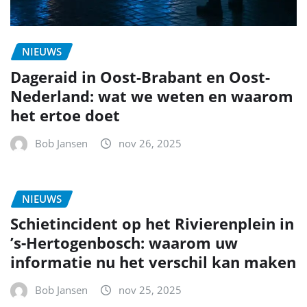
NIEUWS
Dageraid in Oost-Brabant en Oost-
Nederland: wat we weten en waarom
het ertoe doet
Bob Jansen
nov 26, 2025
NIEUWS
Schietincident op het Rivierenplein in
’s‑Hertogenbosch: waarom uw
informatie nu het verschil kan maken
Bob Jansen
nov 25, 2025