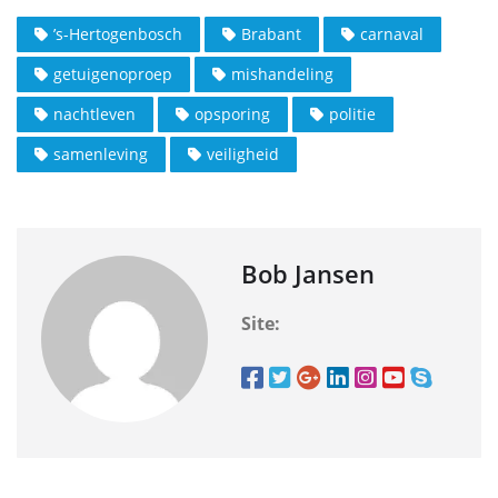
’s-Hertogenbosch
Brabant
carnaval
getuigenoproep
mishandeling
nachtleven
opsporing
politie
samenleving
veiligheid
Bob Jansen
Site: