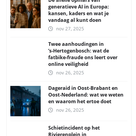
De snelle opmars van
generatieve AI in Europa:
kansen, kaders en wat je
vandaag al kunt doen
nov 27, 2025
Twee aanhoudingen in
’s‑Hertogenbosch: wat de
fatbike‑fraude ons leert over
online veiligheid
nov 26, 2025
Dageraid in Oost-Brabant en
Oost-Nederland: wat we weten
en waarom het ertoe doet
nov 26, 2025
Schietincident op het
Rivierenplein in