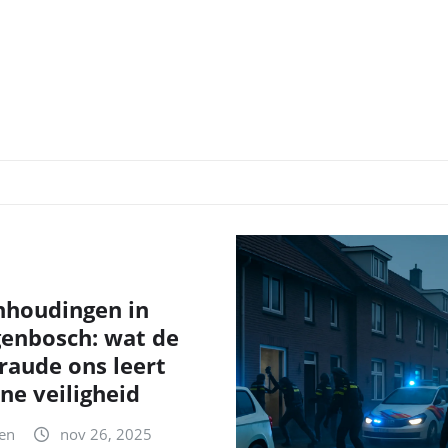
nhoudingen in
genbosch: wat de
fraude ons leert
ne veiligheid
en
nov 26, 2025