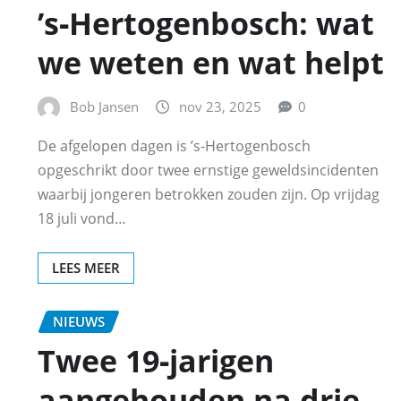
’s‑Hertogenbosch: wat
we weten en wat helpt
Bob Jansen
nov 23, 2025
0
De afgelopen dagen is ’s‑Hertogenbosch
opgeschrikt door twee ernstige geweldsincidenten
waarbij jongeren betrokken zouden zijn. Op vrijdag
18 juli vond…
LEES MEER
NIEUWS
Twee 19‑jarigen
aangehouden na drie