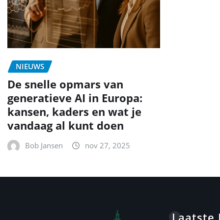
NIEUWS
De snelle opmars van
generatieve AI in Europa:
kansen, kaders en wat je
vandaag al kunt doen
Bob Jansen
nov 27, 2025
Laatste