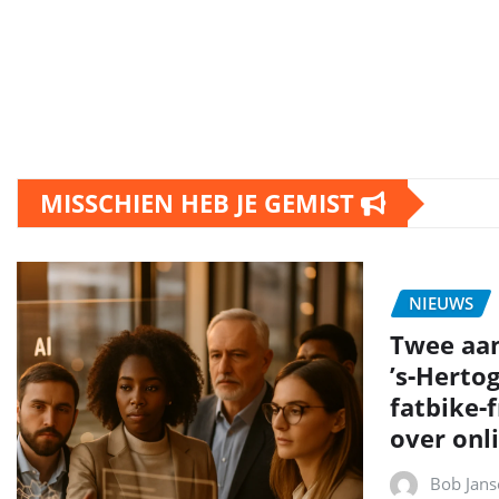
MISSCHIEN HEB JE GEMIST
NIEUWS
Twee aa
’s‑Herto
fatbike‑
over onli
Bob Jans