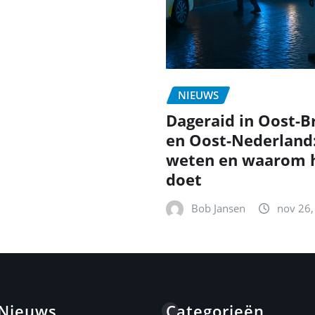
NIEUWS
Dageraid in Oost-B
en Oost-Nederland
weten en waarom h
doet
Bob Jansen
nov 26,
 Nieuws
Categorieën