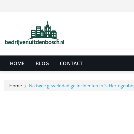
Ga
naar
de
inhoud
HOME
BLOG
CONTACT
Home
Na twee gewelddadige incidenten in ’s‑Hertogenbo