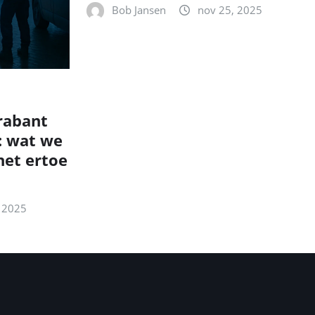
Bob Jansen
nov 25, 2025
rabant
: wat we
et ertoe
 2025