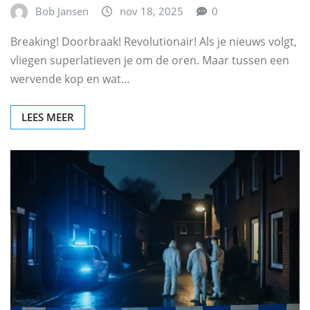
Bob Jansen
nov 18, 2025
0
Breaking! Doorbraak! Revolutionair! Als je nieuws volgt,
vliegen superlatieven je om de oren. Maar tussen een
wervende kop en wat…
LEES MEER