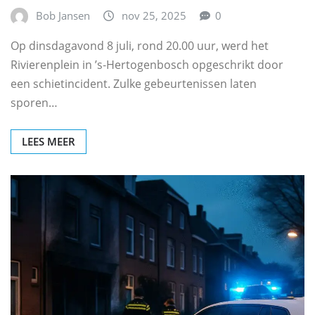
Bob Jansen
nov 25, 2025
0
Op dinsdagavond 8 juli, rond 20.00 uur, werd het
Rivierenplein in ’s‑Hertogenbosch opgeschrikt door
een schietincident. Zulke gebeurtenissen laten
sporen…
LEES MEER