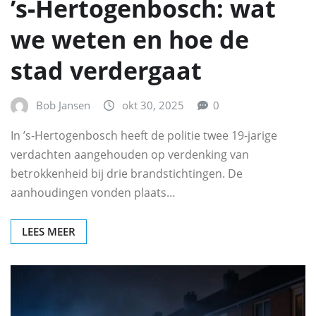
’s‑Hertogenbosch: wat
we weten en hoe de
stad verdergaat
Bob Jansen
okt 30, 2025
0
In ’s‑Hertogenbosch heeft de politie twee 19‑jarige
verdachten aangehouden op verdenking van
betrokkenheid bij drie brandstichtingen. De
aanhoudingen vonden plaats…
LEES MEER