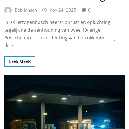
Bob Jansen
nov 24, 2025
0
In ’s-Hertogenbosch heerst onrust en opluchting
tegelijk na de aanhouding van twee 19-jarige
Bosschenaren op verdenking van betrokkenheid bij
drie…
LEES MEER