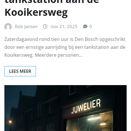
Kooikersweg
Bob Jansen
nov 21, 2025
0
Zaterdagavond rond tien uur is Den Bosch opgeschrikt
door een ernstige aanrijding bij een tankstation aan de
Kooikersweg. Meerdere personen…
LEES MEER