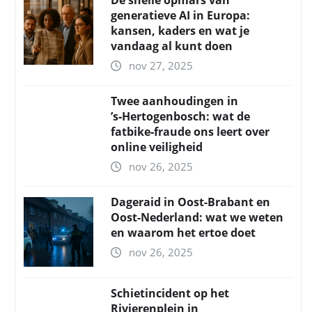
De snelle opmars van
generatieve AI in Europa:
kansen, kaders en wat je
vandaag al kunt doen
nov 27, 2025
Twee aanhoudingen in
’s‑Hertogenbosch: wat de
fatbike‑fraude ons leert over
online veiligheid
nov 26, 2025
Dageraid in Oost-Brabant en
Oost-Nederland: wat we weten
en waarom het ertoe doet
nov 26, 2025
Schietincident op het
Rivierenplein in