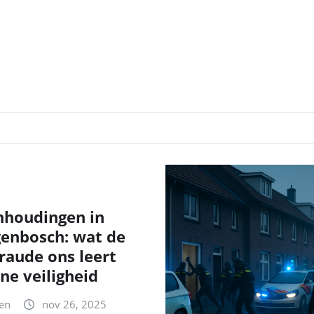
nhoudingen in
genbosch: wat de
fraude ons leert
ne veiligheid
en
nov 26, 2025