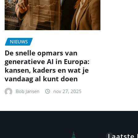
NIEUWS
De snelle opmars van
generatieve AI in Europa:
kansen, kaders en wat je
vandaag al kunt doen
Bob Jansen
nov 27, 2025
Laatste