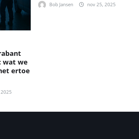
Bob Jansen
nov 25, 2025
rabant
: wat we
et ertoe
 2025