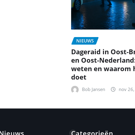
NIEUWS
Dageraid in Oost-B
en Oost-Nederland
weten en waarom h
doet
Bob Jansen
nov 26,
 Nieuws
Categorieën