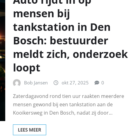
mensen bij
tankstation in Den
Bosch: bestuurder
meldt zich, onderzoek
loopt
Bob Jansen
okt 27, 2025
0
Zaterdagavond rond tien uur raakten meerdere
mensen gewond bij een tankstation aan de
Kooikersweg in Den Bosch, nadat zij door…
LEES MEER