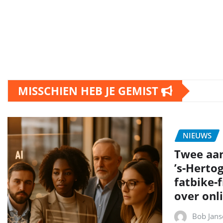
MISSCHIEN HEB JE GEMIST
NIEUWS
Twee aa
’s‑Herto
fatbike‑
over onli
Bob Jans