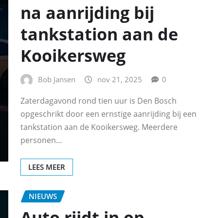
na aanrijding bij
tankstation aan de
Kooikersweg
Bob Jansen
nov 21, 2025
0
Zaterdagavond rond tien uur is Den Bosch
opgeschrikt door een ernstige aanrijding bij een
tankstation aan de Kooikersweg. Meerdere
personen…
LEES MEER
NIEUWS
Auto rijdt in op