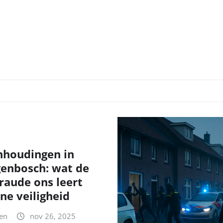
nhoudingen in
genbosch: wat de
fraude ons leert
ne veiligheid
en
nov 26, 2025