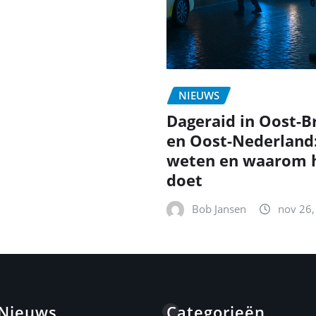
NIEUWS
Dageraid in Oost-B
en Oost-Nederland
weten en waarom h
doet
Bob Jansen
nov 26,
 Nieuws
Categorieën