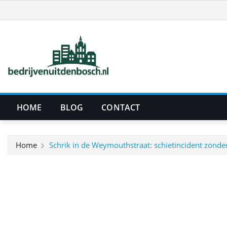
Ga
naar
de
inhoud
HOME
BLOG
CONTACT
Home
Schrik in de Weymouthstraat: schietincident zond