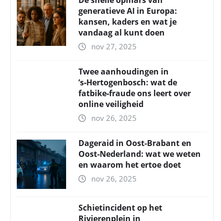
De snelle opmars van
generatieve AI in Europa:
kansen, kaders en wat je
vandaag al kunt doen
nov 27, 2025
Twee aanhoudingen in
’s‑Hertogenbosch: wat de
fatbike‑fraude ons leert over
online veiligheid
nov 26, 2025
Dageraid in Oost-Brabant en
Oost-Nederland: wat we weten
en waarom het ertoe doet
nov 26, 2025
Schietincident op het
Rivierenplein in