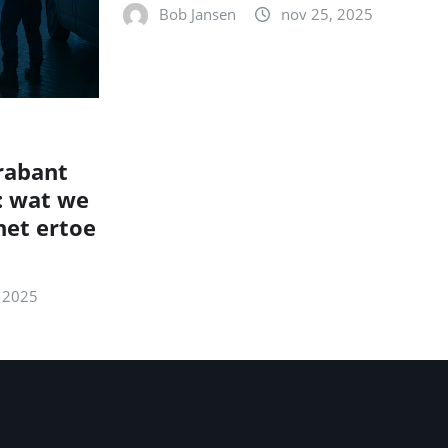
Bob Jansen
nov 25, 2025
rabant
: wat we
et ertoe
 2025