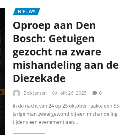
NIEUWS
Oproep aan Den
Bosch: Getuigen
gezocht na zware
mishandeling aan de
Diezekade
Bob Jansen
okt 26, 2025
0
In de nacht van 24 op 25 oktober raakte een 55-
jarige man zwaargewond bij een mishandeling
tijdens een evenement aan…