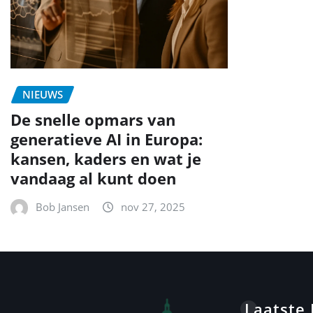
NIEUWS
De snelle opmars van
generatieve AI in Europa:
kansen, kaders en wat je
vandaag al kunt doen
Bob Jansen
nov 27, 2025
Laatste