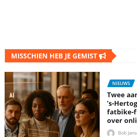
MISSCHIEN HEB JE GEMIST
NIEUWS
Twee aa
’s‑Herto
fatbike‑
over onli
Bob Jans