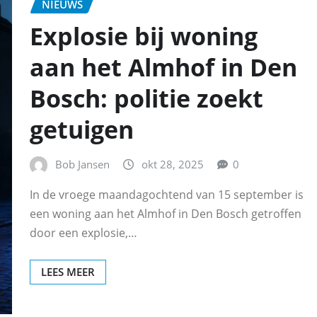
NIEUWS
Explosie bij woning
aan het Almhof in Den
Bosch: politie zoekt
getuigen
Bob Jansen
okt 28, 2025
0
In de vroege maandagochtend van 15 september is
een woning aan het Almhof in Den Bosch getroffen
door een explosie,…
LEES MEER