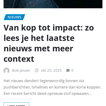
NIEUWS
Van kop tot impact: zo
lees je het laatste
nieuws met meer
context
Bob Jansen
okt 25, 2025
0
Het nieuws dendert tegenwoordig binnen via
pushberichten, timelines en kortere dan korte koppen.
Een recent bericht deed opnieuw stof opwaaien…