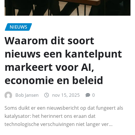
NIEUWS
Waarom dit soort
nieuws een kantelpunt
markeert voor AI,
economie en beleid
Bob Jansen
nov 15, 2025
0
Soms duikt er een nieuwsbericht op dat fungeert als
katalysator: het herinnert ons eraan dat
technologische verschuivingen niet langer ver…