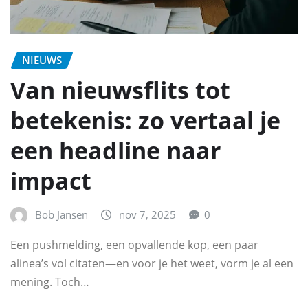
NIEUWS
Van nieuwsflits tot
betekenis: zo vertaal je
een headline naar
impact
Bob Jansen
nov 7, 2025
0
Een pushmelding, een opvallende kop, een paar
alinea’s vol citaten—en voor je het weet, vorm je al een
mening. Toch…