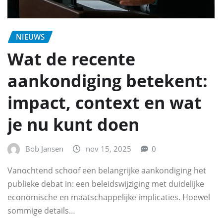
NIEUWS
Wat de recente
aankondiging betekent:
impact, context en wat
je nu kunt doen
Bob Jansen
nov 15, 2025
0
Vanochtend schoof een belangrijke aankondiging het
publieke debat in: een beleidswijziging met duidelijke
economische en maatschappelijke implicaties. Hoewel
sommige details…