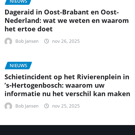
NIEUWS
Dageraid in Oost-Brabant en Oost-
Nederland: wat we weten en waarom
het ertoe doet
Bob Jansen
nov 26, 2025
NIEUWS
Schietincident op het Rivierenplein in
’s‑Hertogenbosch: waarom uw
informatie nu het verschil kan maken
Bob Jansen
nov 25, 2025