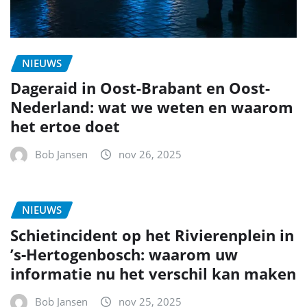
NIEUWS
Dageraid in Oost-Brabant en Oost-
Nederland: wat we weten en waarom
het ertoe doet
Bob Jansen
nov 26, 2025
NIEUWS
Schietincident op het Rivierenplein in
’s‑Hertogenbosch: waarom uw
informatie nu het verschil kan maken
Bob Jansen
nov 25, 2025