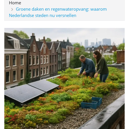
Home
Groene daken en regenwateropvang: waarom
Nederlandse steden nu versnellen