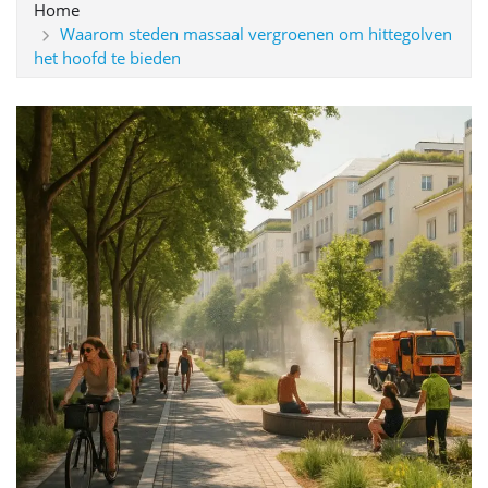
Home
Waarom steden massaal vergroenen om hittegolven
het hoofd te bieden