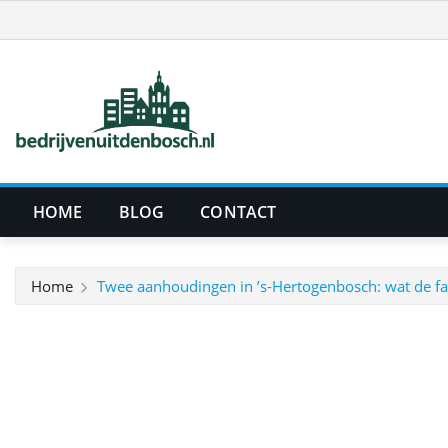
Ga
naar
de
inhoud
HOME
BLOG
CONTACT
Home
Twee aanhoudingen in ’s‑Hertogenbosch: wat de fatb