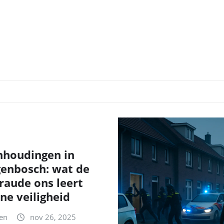
nhoudingen in
genbosch: wat de
fraude ons leert
ne veiligheid
en
nov 26, 2025