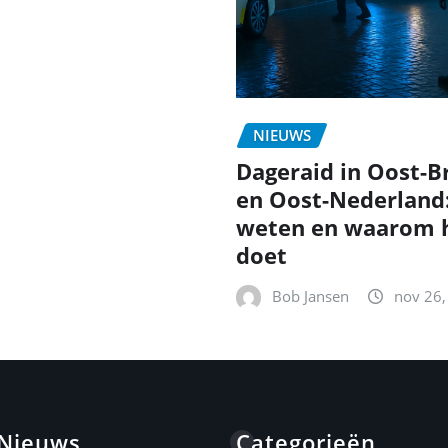
NIEUWS
Dageraid in Oost-B
en Oost-Nederland
weten en waarom h
doet
Bob Jansen
nov 26,
 Nieuws
Categorieën