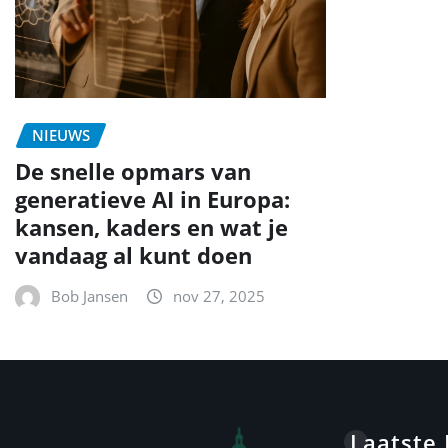
NIEUWS
De snelle opmars van
generatieve AI in Europa:
kansen, kaders en wat je
vandaag al kunt doen
Bob Jansen
nov 27, 2025
Laatste