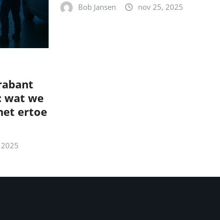
Bob Jansen
nov 25, 2025
rabant
: wat we
et ertoe
 2025