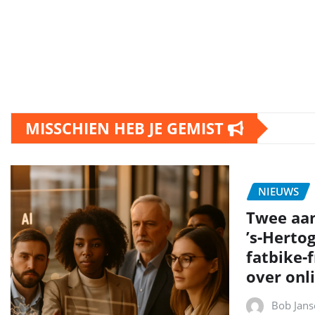
MISSCHIEN HEB JE GEMIST
NIEUWS
Twee aa
’s‑Herto
fatbike‑
over onli
Bob Jans