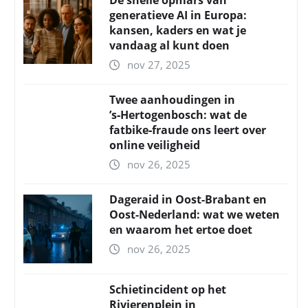
De snelle opmars van
generatieve AI in Europa:
kansen, kaders en wat je
vandaag al kunt doen
nov 27, 2025
Twee aanhoudingen in
’s‑Hertogenbosch: wat de
fatbike‑fraude ons leert over
online veiligheid
nov 26, 2025
Dageraid in Oost-Brabant en
Oost-Nederland: wat we weten
en waarom het ertoe doet
nov 26, 2025
Schietincident op het
Rivierenplein in