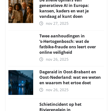
De snelle opmars van
generatieve AI in Europa:
kansen, kaders en wat je
vandaag al kunt doen
nov 27, 2025
Twee aanhoudingen in
’s‑Hertogenbosch: wat de
fatbike‑fraude ons leert over
online veiligheid
nov 26, 2025
Dageraid in Oost-Brabant en
Oost-Nederland: wat we weten
en waarom het ertoe doet
nov 26, 2025
Schietincident op het
Rivierenplein in