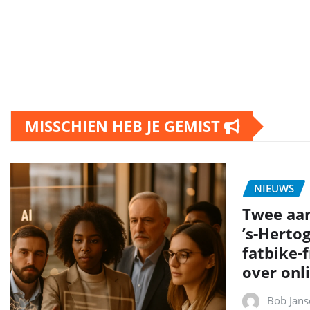
MISSCHIEN HEB JE GEMIST
NIEUWS
Twee aa
’s‑Herto
fatbike‑
over onli
Bob Jans