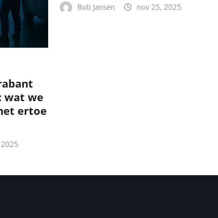
Bob Jansen
nov 25, 2025
rabant
: wat we
et ertoe
 2025