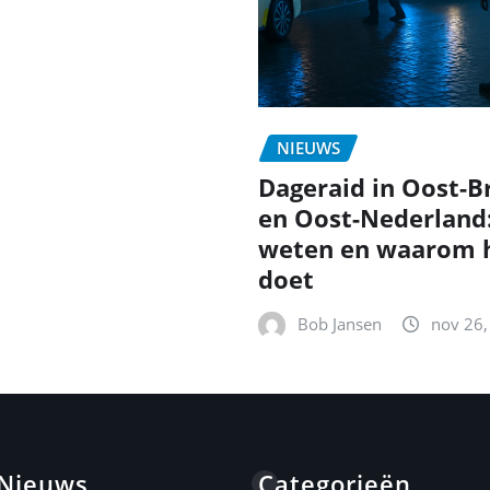
NIEUWS
Dageraid in Oost-B
en Oost-Nederland
weten en waarom h
doet
Bob Jansen
nov 26,
 Nieuws
Categorieën