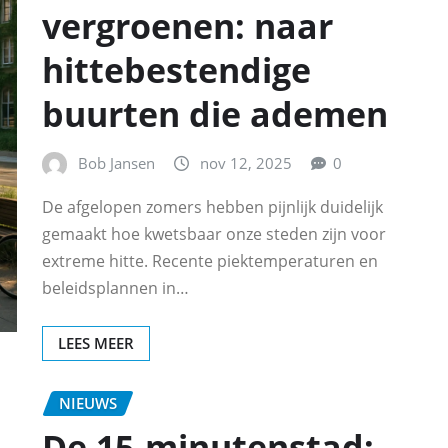
vergroenen: naar
hittebestendige
buurten die ademen
Bob Jansen
nov 12, 2025
0
De afgelopen zomers hebben pijnlijk duidelijk
gemaakt hoe kwetsbaar onze steden zijn voor
extreme hitte. Recente piektemperaturen en
beleidsplannen in…
LEES MEER
NIEUWS
De 15‑minutenstad: