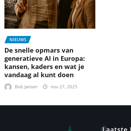
NIEUWS
De snelle opmars van
generatieve AI in Europa:
kansen, kaders en wat je
vandaag al kunt doen
Bob Jansen
nov 27, 2025
Laatste