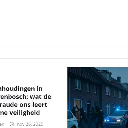
nhoudingen in
genbosch: wat de
fraude ons leert
ne veiligheid
en
nov 26, 2025