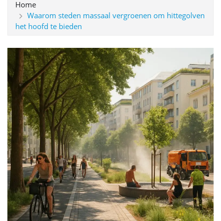
Home
Waarom steden massaal vergroenen om hittegolven
het hoofd te bieden