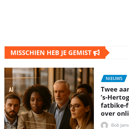
MISSCHIEN HEB JE GEMIST
NIEUWS
Twee aa
’s‑Herto
fatbike‑
over onli
Bob Jans