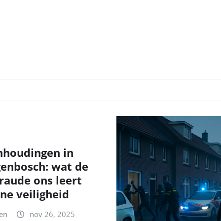
nhoudingen in
genbosch: wat de
fraude ons leert
ne veiligheid
en
nov 26, 2025