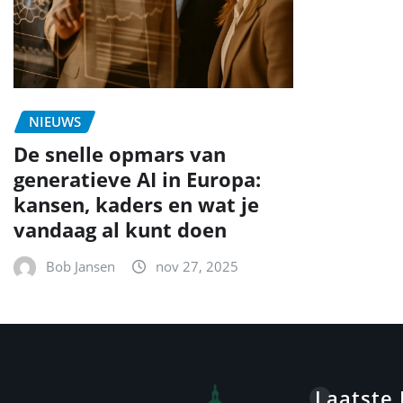
NIEUWS
De snelle opmars van
generatieve AI in Europa:
kansen, kaders en wat je
vandaag al kunt doen
Bob Jansen
nov 27, 2025
Laatste