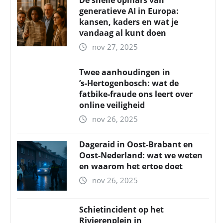
De snelle opmars van
generatieve AI in Europa:
kansen, kaders en wat je
vandaag al kunt doen
nov 27, 2025
Twee aanhoudingen in
’s‑Hertogenbosch: wat de
fatbike‑fraude ons leert over
online veiligheid
nov 26, 2025
Dageraid in Oost-Brabant en
Oost-Nederland: wat we weten
en waarom het ertoe doet
nov 26, 2025
Schietincident op het
Rivierenplein in