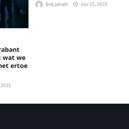
Bob Jansen
nov 25, 2025
rabant
: wat we
et ertoe
 2025