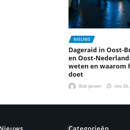
NIEUWS
Dageraid in Oost-B
en Oost-Nederland
weten en waarom h
doet
Bob Jansen
nov 26,
 Nieuws
Categorieën