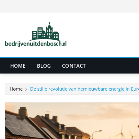
Ga
naar
de
inhoud
HOME
BLOG
CONTACT
Home
De stille revolutie van hernieuwbare energie in Eu