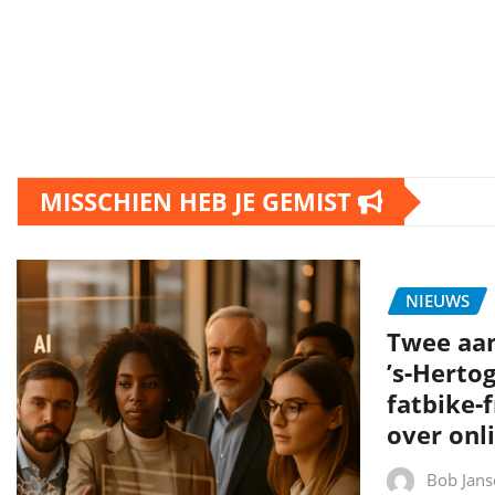
MISSCHIEN HEB JE GEMIST
NIEUWS
Twee aa
’s‑Herto
fatbike‑
over onli
Bob Jans