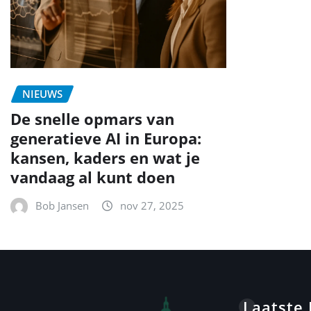
NIEUWS
De snelle opmars van
generatieve AI in Europa:
kansen, kaders en wat je
vandaag al kunt doen
Bob Jansen
nov 27, 2025
Laatste