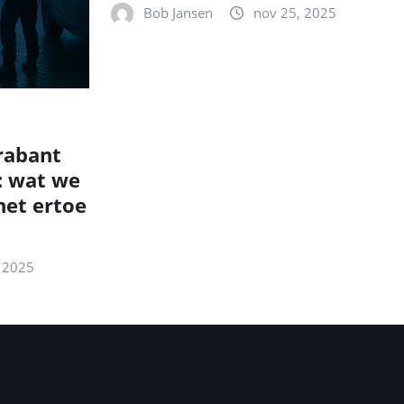
Bob Jansen
nov 25, 2025
rabant
: wat we
et ertoe
 2025