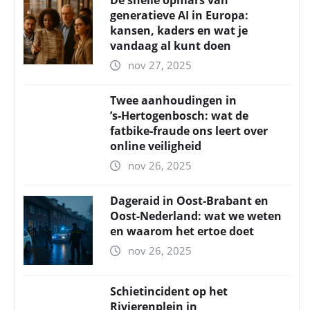
De snelle opmars van
generatieve AI in Europa:
kansen, kaders en wat je
vandaag al kunt doen
nov 27, 2025
Twee aanhoudingen in
’s‑Hertogenbosch: wat de
fatbike‑fraude ons leert over
online veiligheid
nov 26, 2025
Dageraid in Oost-Brabant en
Oost-Nederland: wat we weten
en waarom het ertoe doet
nov 26, 2025
Schietincident op het
Rivierenplein in