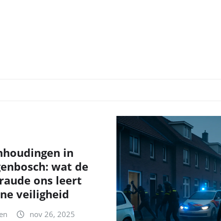
nhoudingen in
genbosch: wat de
fraude ons leert
ne veiligheid
en
nov 26, 2025