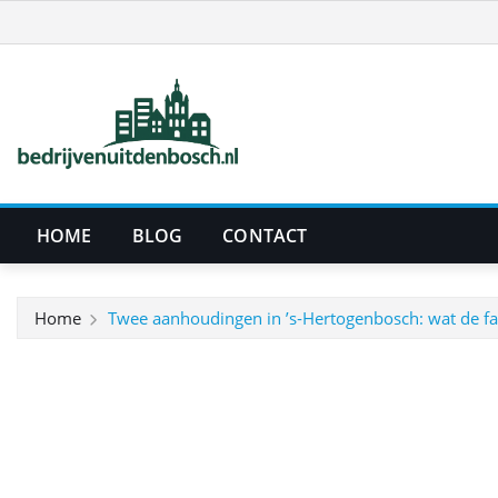
Ga
naar
de
inhoud
HOME
BLOG
CONTACT
Home
Twee aanhoudingen in ’s‑Hertogenbosch: wat de fatb