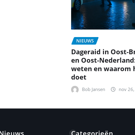
NIEUWS
Dageraid in Oost-B
en Oost-Nederland
weten en waarom h
doet
Bob Jansen
nov 26,
 Nieuws
Categorieën