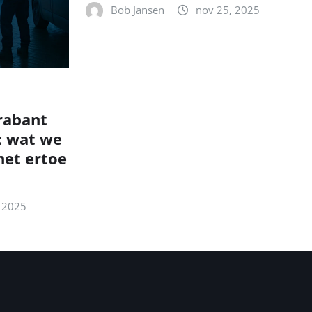
Bob Jansen
nov 25, 2025
rabant
: wat we
et ertoe
 2025