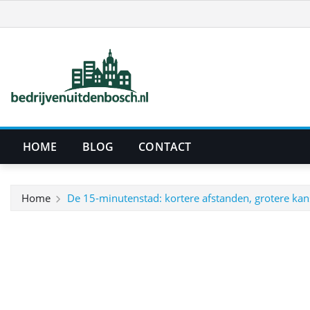
Ga
naar
de
inhoud
HOME
BLOG
CONTACT
Home
De 15‑minutenstad: kortere afstanden, grotere ka