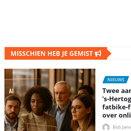
MISSCHIEN HEB JE GEMIST
NIEUWS
Twee aa
’s‑Herto
fatbike‑
over onli
Bob Jans