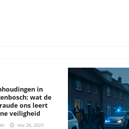
nhoudingen in
genbosch: wat de
fraude ons leert
ne veiligheid
en
nov 26, 2025