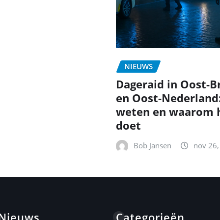
NIEUWS
Dageraid in Oost-B
en Oost-Nederland
weten en waarom h
doet
Bob Jansen
nov 26,
 Nieuws
Categorieën