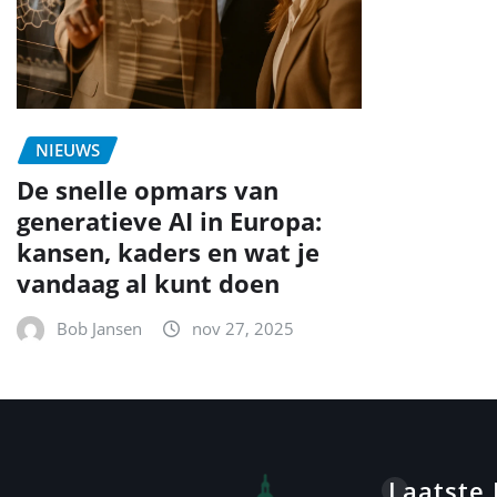
NIEUWS
De snelle opmars van
generatieve AI in Europa:
kansen, kaders en wat je
vandaag al kunt doen
Bob Jansen
nov 27, 2025
Laatste