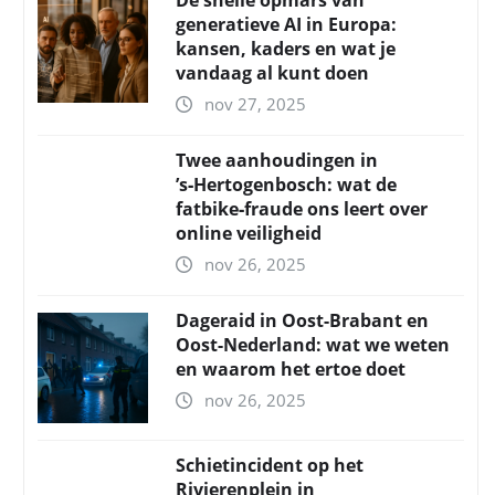
De snelle opmars van
generatieve AI in Europa:
kansen, kaders en wat je
vandaag al kunt doen
nov 27, 2025
Twee aanhoudingen in
’s‑Hertogenbosch: wat de
fatbike‑fraude ons leert over
online veiligheid
nov 26, 2025
Dageraid in Oost-Brabant en
Oost-Nederland: wat we weten
en waarom het ertoe doet
nov 26, 2025
Schietincident op het
Rivierenplein in