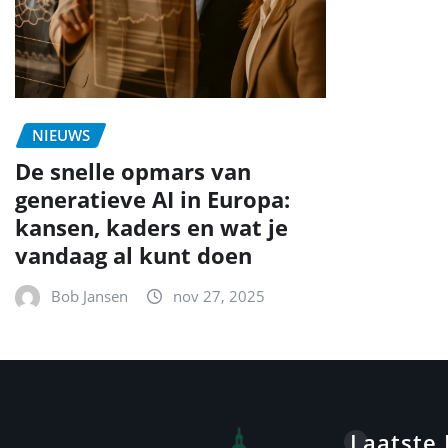
NIEUWS
De snelle opmars van
generatieve AI in Europa:
kansen, kaders en wat je
vandaag al kunt doen
Bob Jansen
nov 27, 2025
Laatste