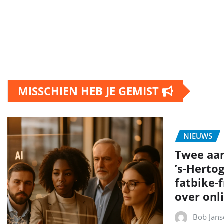
MISSCHIEN HEB JE GEMIST
NIEUWS
Twee aa
’s‑Herto
fatbike‑
over onli
Bob Jans