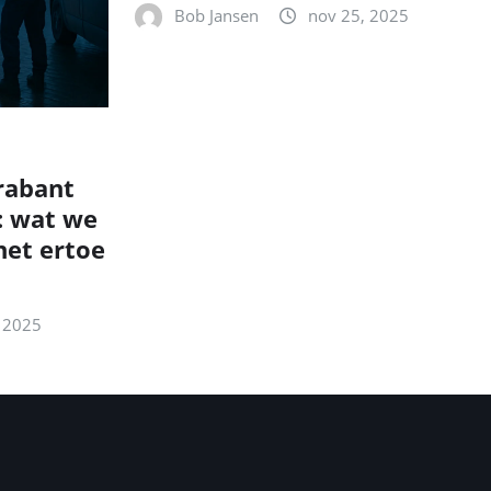
Bob Jansen
nov 25, 2025
rabant
: wat we
et ertoe
 2025