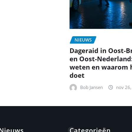
NIEUWS
Dageraid in Oost-B
en Oost-Nederland
weten en waarom h
doet
Bob Jansen
nov 26,
 Nieuws
Categorieën