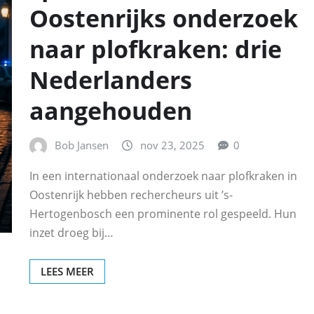
Oostenrijks onderzoek
naar plofkraken: drie
Nederlanders
aangehouden
Bob Jansen
nov 23, 2025
0
In een internationaal onderzoek naar plofkraken in
Oostenrijk hebben rechercheurs uit ’s-
Hertogenbosch een prominente rol gespeeld. Hun
inzet droeg bij…
LEES MEER