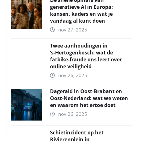
De snelle opmars van
generatieve AI in Europa:
kansen, kaders en wat je
vandaag al kunt doen
nov 27, 2025
Twee aanhoudingen in
’s‑Hertogenbosch: wat de
fatbike‑fraude ons leert over
online veiligheid
nov 26, 2025
Dageraid in Oost-Brabant en
Oost-Nederland: wat we weten
en waarom het ertoe doet
nov 26, 2025
Schietincident op het
Rivierenplein in