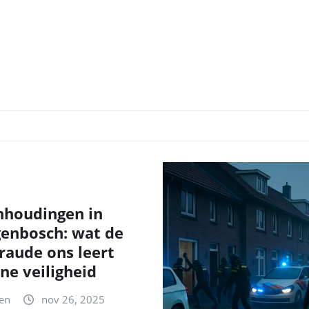
nhoudingen in
genbosch: wat de
fraude ons leert
ne veiligheid
en
nov 26, 2025