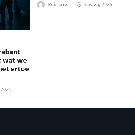
Bob Jansen
nov 25, 2025
rabant
: wat we
et ertoe
 2025