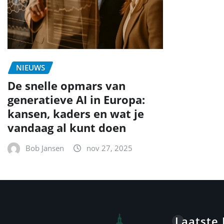
NIEUWS
De snelle opmars van
generatieve AI in Europa:
kansen, kaders en wat je
vandaag al kunt doen
Bob Jansen
nov 27, 2025
Laatste