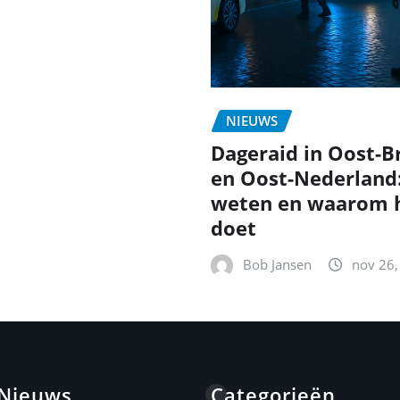
NIEUWS
Dageraid in Oost-B
en Oost-Nederland
weten en waarom h
doet
Bob Jansen
nov 26,
 Nieuws
Categorieën