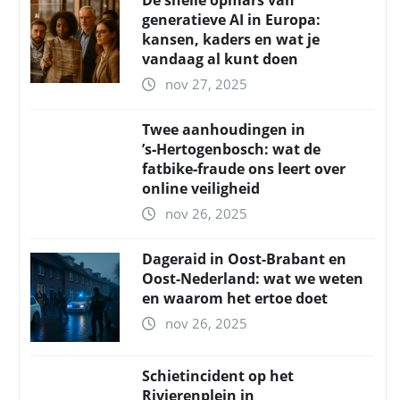
De snelle opmars van
generatieve AI in Europa:
kansen, kaders en wat je
vandaag al kunt doen
nov 27, 2025
Twee aanhoudingen in
’s‑Hertogenbosch: wat de
fatbike‑fraude ons leert over
online veiligheid
nov 26, 2025
Dageraid in Oost-Brabant en
Oost-Nederland: wat we weten
en waarom het ertoe doet
nov 26, 2025
Schietincident op het
Rivierenplein in