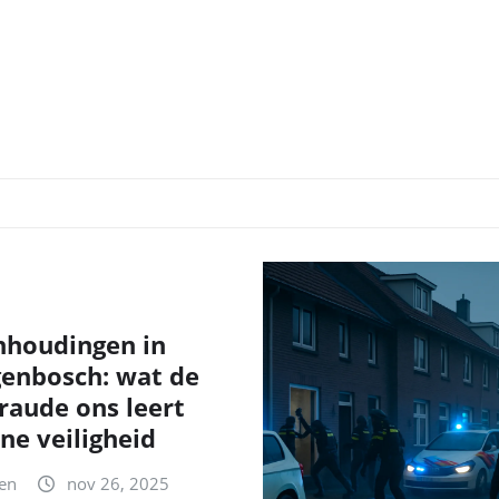
nhoudingen in
genbosch: wat de
fraude ons leert
ne veiligheid
en
nov 26, 2025