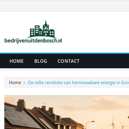
Ga
naar
de
inhoud
HOME
BLOG
CONTACT
Home
De stille revolutie van hernieuwbare energie in Eu