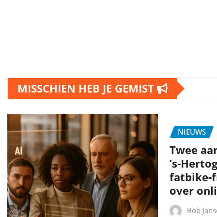
MISSCHIEN HEB JE GEMIST
NIEUWS
Twee aa
’s‑Herto
fatbike‑
over onli
Bob Jans