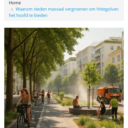
Home
Waarom steden massaal vergroenen om hittegolven
het hoofd te bieden