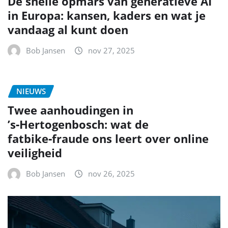
De snelle opmars van generatieve AI
in Europa: kansen, kaders en wat je
vandaag al kunt doen
Bob Jansen
nov 27, 2025
NIEUWS
Twee aanhoudingen in
’s‑Hertogenbosch: wat de
fatbike‑fraude ons leert over online
veiligheid
Bob Jansen
nov 26, 2025