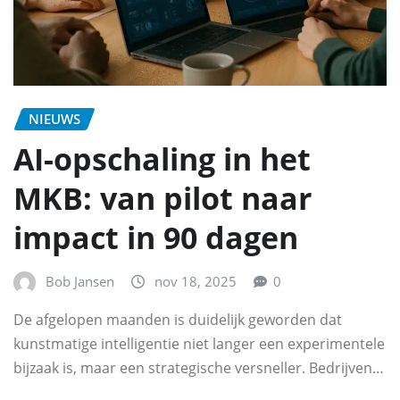
NIEUWS
AI-opschaling in het
MKB: van pilot naar
impact in 90 dagen
Bob Jansen
nov 18, 2025
0
De afgelopen maanden is duidelijk geworden dat
kunstmatige intelligentie niet langer een experimentele
bijzaak is, maar een strategische versneller. Bedrijven…