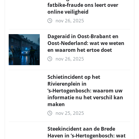
fatbike‑fraude ons leert over
online veiligheid
nov 26, 2025
Dageraid in Oost-Brabant en
Oost-Nederland: wat we weten
en waarom het ertoe doet
nov 26, 2025
Schietincident op het
Rivierenplein in
’s‑Hertogenbosch: waarom uw
informatie nu het verschil kan
maken
nov 25, 2025
Steekincident aan de Brede
Haven in ’s‑Hertogenbosch: wat