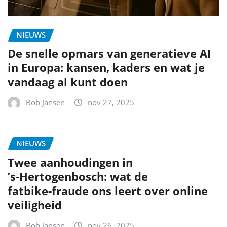
NIEUWS
De snelle opmars van generatieve AI
in Europa: kansen, kaders en wat je
vandaag al kunt doen
Bob Jansen
nov 27, 2025
NIEUWS
Twee aanhoudingen in
’s‑Hertogenbosch: wat de
fatbike‑fraude ons leert over online
veiligheid
Bob Jansen
nov 26, 2025