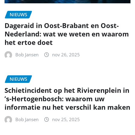
NIEUWS
Dageraid in Oost-Brabant en Oost-
Nederland: wat we weten en waarom
het ertoe doet
Bob Jansen
nov 26, 2025
NIEUWS
Schietincident op het Rivierenplein in
’s‑Hertogenbosch: waarom uw
informatie nu het verschil kan maken
Bob Jansen
nov 25, 2025