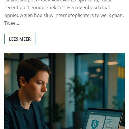
recent politieonderzoek in ’s‑Hertogenbosch laat
opnieuw zien hoe sluw internetoplichters te werk gaan.
Twee…
LEES MEER