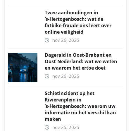
Twee aanhoudingen in
’s‑Hertogenbosch: wat de
fatbike‑fraude ons leert over
online veiligheid
nov 26, 2025
Dageraid in Oost-Brabant en
Oost-Nederland: wat we weten
en waarom het ertoe doet
nov 26, 2025
Schietincident op het
Rivierenplein in
’s‑Hertogenbosch: waarom uw
informatie nu het verschil kan
maken
nov 25, 2025