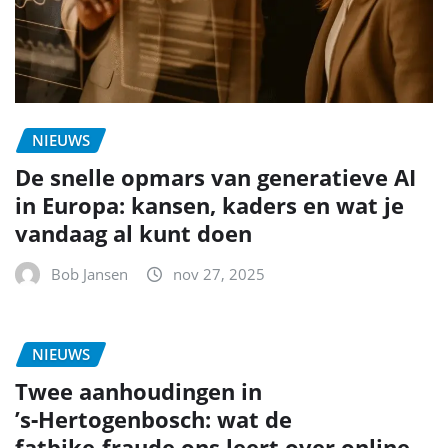
NIEUWS
De snelle opmars van generatieve AI
in Europa: kansen, kaders en wat je
vandaag al kunt doen
Bob Jansen
nov 27, 2025
NIEUWS
Twee aanhoudingen in
’s‑Hertogenbosch: wat de
fatbike‑fraude ons leert over online