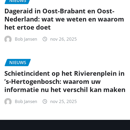
NIEUWS
Dageraid in Oost-Brabant en Oost-
Nederland: wat we weten en waarom
het ertoe doet
Bob Jansen
nov 26, 2025
NIEUWS
Schietincident op het Rivierenplein in
’s‑Hertogenbosch: waarom uw
informatie nu het verschil kan maken
Bob Jansen
nov 25, 2025