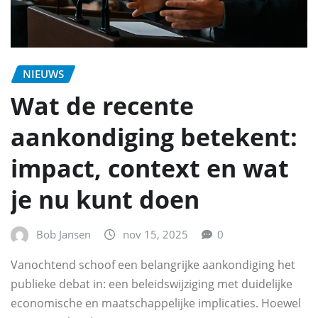
NIEUWS
Wat de recente
aankondiging betekent:
impact, context en wat
je nu kunt doen
Bob Jansen
nov 15, 2025
0
Vanochtend schoof een belangrijke aankondiging het
publieke debat in: een beleidswijziging met duidelijke
economische en maatschappelijke implicaties. Hoewel