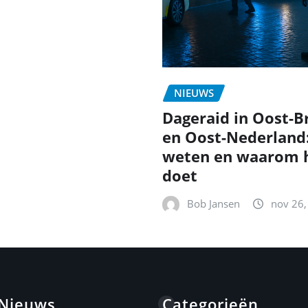
NIEUWS
Dageraid in Oost-B
en Oost-Nederland
weten en waarom h
doet
Bob Jansen
nov 26,
 Nieuws
Categorieën