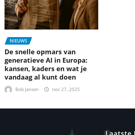
NIEUWS
De snelle opmars van
generatieve AI in Europa:
kansen, kaders en wat je
vandaag al kunt doen
Bob Jansen
nov 27, 2025
Laatste