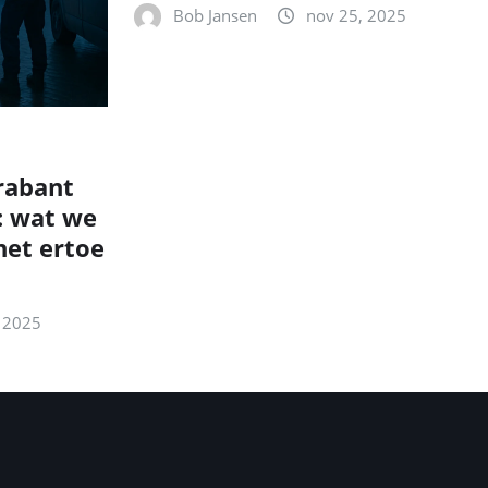
Bob Jansen
nov 25, 2025
rabant
: wat we
et ertoe
 2025