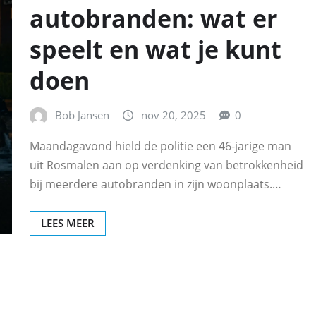
autobranden: wat er
speelt en wat je kunt
doen
Bob Jansen
nov 20, 2025
0
Maandagavond hield de politie een 46-jarige man
uit Rosmalen aan op verdenking van betrokkenheid
bij meerdere autobranden in zijn woonplaats.…
LEES MEER