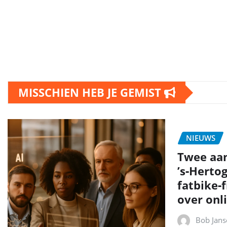
MISSCHIEN HEB JE GEMIST
NIEUWS
Twee aa
’s‑Herto
fatbike‑
over onli
Bob Jans