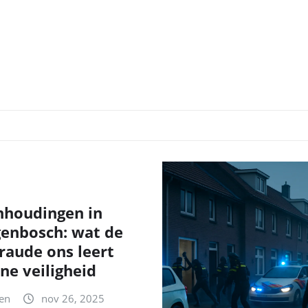
nhoudingen in
genbosch: wat de
fraude ons leert
ne veiligheid
en
nov 26, 2025