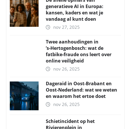
De snelle opmars van
generatieve AI in Europa:
kansen, kaders en wat je
vandaag al kunt doen
nov 27, 2025
Twee aanhoudingen in
’s‑Hertogenbosch: wat de
fatbike‑fraude ons leert over
online veiligheid
nov 26, 2025
Dageraid in Oost-Brabant en
Oost-Nederland: wat we weten
en waarom het ertoe doet
nov 26, 2025
Schietincident op het
Rivierenplein in