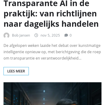
Transparante AI in de
praktijk: van richtlijnen
naar dagelijks handelen
Bob Jansen
nov 5, 2025
0
De afgelopen weken laaide het debat over kunstmatige
intelligentie opnieuw op, met berichtgeving die de roep
om transparantie en verantwoordelijkheid…
LEES MEER