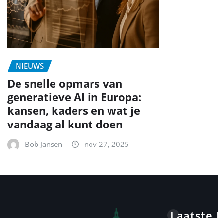
NIEUWS
De snelle opmars van
generatieve AI in Europa:
kansen, kaders en wat je
vandaag al kunt doen
Bob Jansen
nov 27, 2025
Laatste