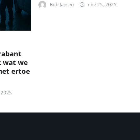
Bob Jansen
nov 25, 2025
rabant
: wat we
et ertoe
 2025