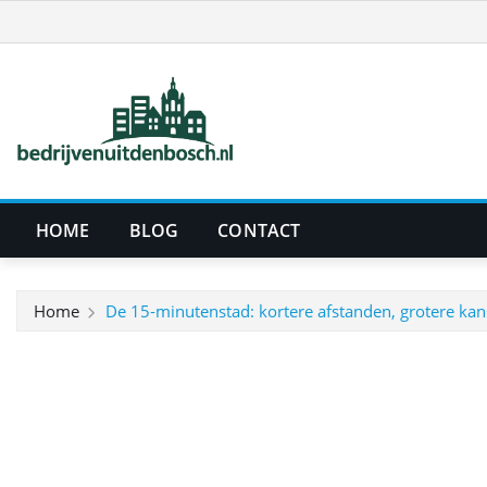
Ga
naar
de
inhoud
HOME
BLOG
CONTACT
Home
De 15‑minutenstad: kortere afstanden, grotere ka