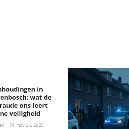
nhoudingen in
genbosch: wat de
fraude ons leert
ne veiligheid
en
nov 26, 2025