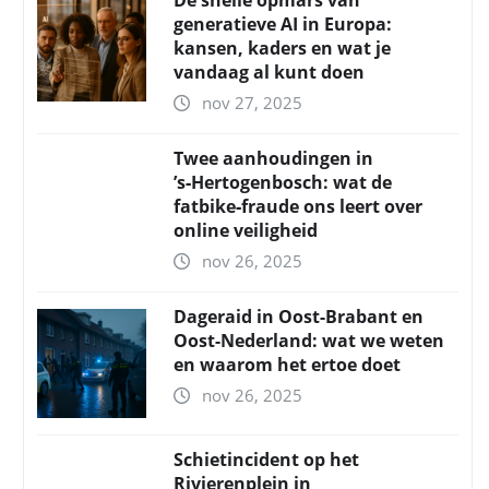
De snelle opmars van
generatieve AI in Europa:
kansen, kaders en wat je
vandaag al kunt doen
nov 27, 2025
Twee aanhoudingen in
’s‑Hertogenbosch: wat de
fatbike‑fraude ons leert over
online veiligheid
nov 26, 2025
Dageraid in Oost-Brabant en
Oost-Nederland: wat we weten
en waarom het ertoe doet
nov 26, 2025
Schietincident op het
Rivierenplein in