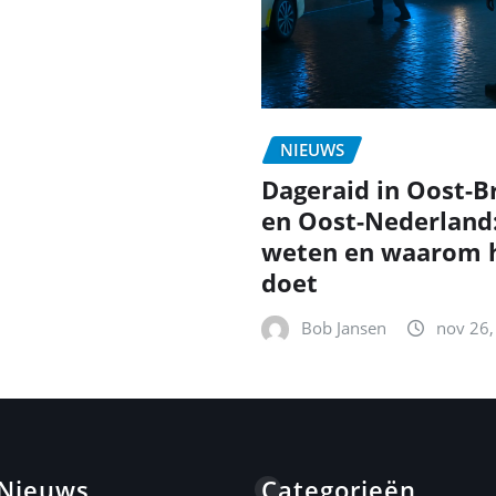
NIEUWS
Dageraid in Oost-B
en Oost-Nederland
weten en waarom h
doet
Bob Jansen
nov 26,
 Nieuws
Categorieën