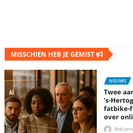
MISSCHIEN HEB JE GEMIST
NIEUWS
Twee aa
’s‑Herto
fatbike‑
over onli
Bob Jans